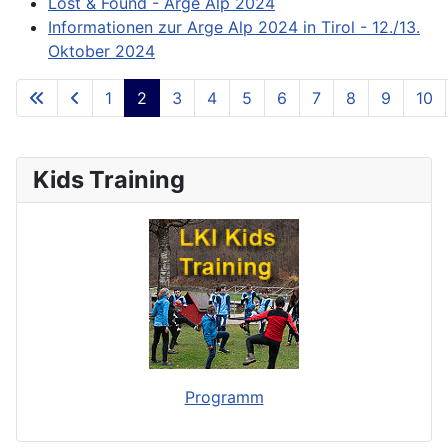
Lost & Found - Arge Alp 2024
Informationen zur Arge Alp 2024 in Tirol - 12./13.
Oktober 2024
1
2
3
4
5
6
7
8
9
10
**Page 2 of 73**
Kids Training
Programm