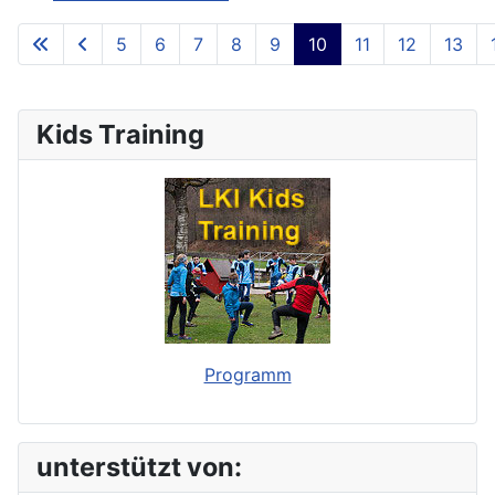
5
6
7
8
9
10
11
12
13
**Page 10 of 73**
Kids Training
Programm
unterstützt von: