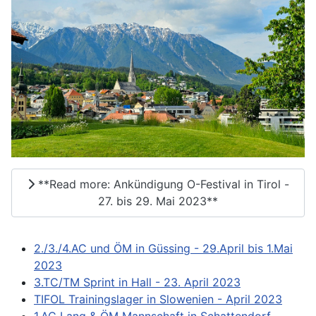
**Read more: Ankündigung O-Festival in Tirol -
27. bis 29. Mai 2023**
2./3./4.AC und ÖM in Güssing - 29.April bis 1.Mai
2023
3.TC/TM Sprint in Hall - 23. April 2023
TIFOL Trainingslager in Slowenien - April 2023
1.AC Lang & ÖM Mannschaft in Schattendorf -