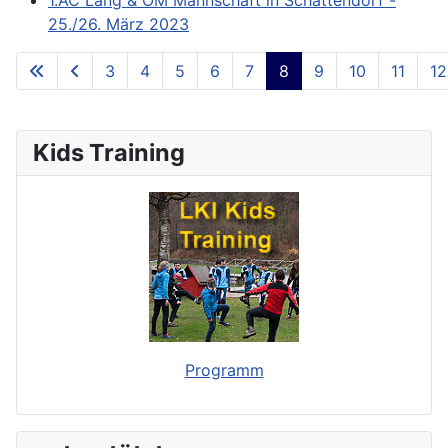
25./26. März 2023
3
4
5
6
7
8
9
10
11
12
**Page 8 of 73**
Kids Training
Programm