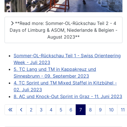
**Read more: Sommer-OL-Rückschau Teil 2 - 4
Days of Limburg & ASOM, Niederlande & Belgien -
August 2023**
Sommer-OL-Rückschau Teil 1 - Swiss Orienteering
Week - Juli 2023
5. TC Lang und TM in Kappakreuz und
Sinnesbrunn - 09. September 2023
4. TC Sprint und TM Mixed Staffel in Kitzbühel -
02. Juli 2023
8. AC und Knock-Out Sprint in Graz - 11. Juni 2023
2
3
4
5
6
7
8
9
10
11
**Page 7 of 73**