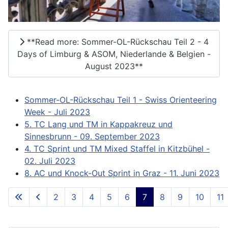
**Read more: Sommer-OL-Rückschau Teil 2 - 4
Days of Limburg & ASOM, Niederlande & Belgien -
August 2023**
Sommer-OL-Rückschau Teil 1 - Swiss Orienteering
Week - Juli 2023
5. TC Lang und TM in Kappakreuz und
Sinnesbrunn - 09. September 2023
4. TC Sprint und TM Mixed Staffel in Kitzbühel -
02. Juli 2023
8. AC und Knock-Out Sprint in Graz - 11. Juni 2023
2
3
4
5
6
7
8
9
10
11
**Page 7 of 73**