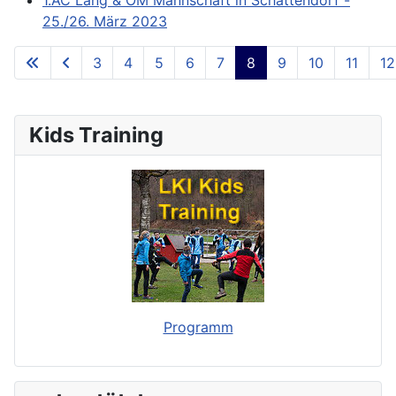
25./26. März 2023
3
4
5
6
7
8
9
10
11
12
**Page 8 of 73**
Kids Training
Programm