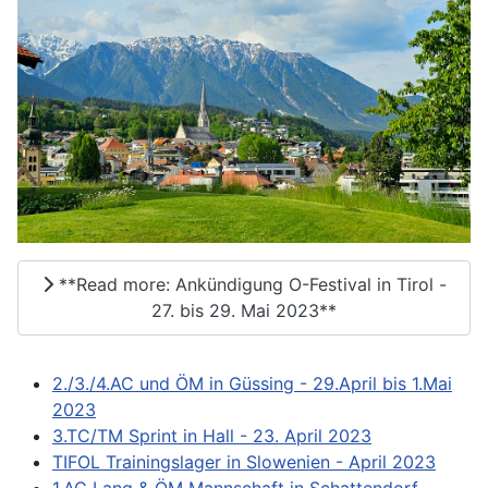
**Read more: Ankündigung O-Festival in Tirol -
27. bis 29. Mai 2023**
2./3./4.AC und ÖM in Güssing - 29.April bis 1.Mai
2023
3.TC/TM Sprint in Hall - 23. April 2023
TIFOL Trainingslager in Slowenien - April 2023
1.AC Lang & ÖM Mannschaft in Schattendorf -